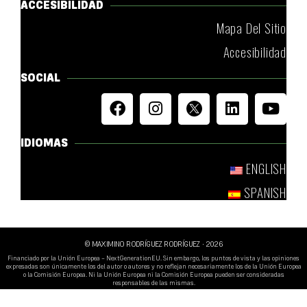
ACCESIBILIDAD
Mapa Del Sitio
Accesibilidad
SOCIAL
IDIOMAS
ENGLISH
SPANISH
© MAXIMINO RODRÍGUEZ RODRÍGUEZ
· 2026
Financiado por la Unión Europea – NextGenerationEU. Sin embargo, los puntos de vista y las opiniones
expresadas son únicamente los del autor o autores y no reflejan necesariamente los de la Unión Europea
o la Comisión Europea. Ni la Unión Europea ni la Comisión Europea pueden ser consideradas
responsables de las mismas.